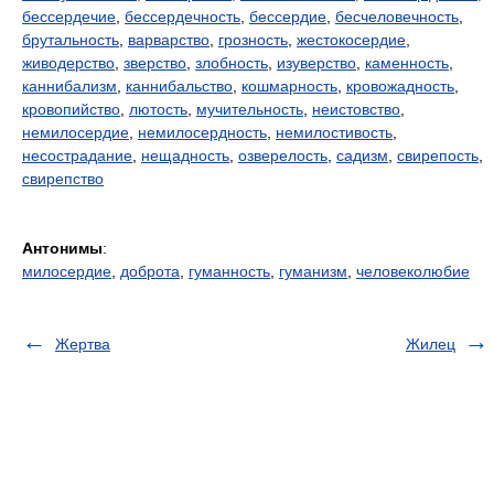
бессердечие
,
бессердечность
,
бессердие
,
бесчеловечность
,
брутальность
,
варварство
,
грозность
,
жестокосердие
,
живодерство
,
зверство
,
злобность
,
изуверство
,
каменность
,
каннибализм
,
каннибальство
,
кошмарность
,
кровожадность
,
кровопийство
,
лютость
,
мучительность
,
неистовство
,
немилосердие
,
немилосердность
,
немилостивость
,
несострадание
,
нещадность
,
озверелость
,
садизм
,
свирепость
,
свирепство
Антонимы
:
милосердие
,
доброта
,
гуманность
,
гуманизм
,
человеколюбие
Жертва
Жилец