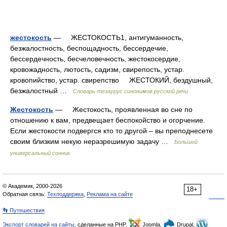
жестокость
— ЖЕСТОКОСТЬ1, антигуманность,
безжалостность, беспощадность, бессердечие,
бессердечность, бесчеловечность, жестокосердие,
кровожадность, лютость, садизм, свирепость, устар.
кровопийство, устар. свирепство ЖЕСТОКИЙ, бездушный,
безжалостный …
Словарь-тезаурус синонимов русской речи
Жестокость
— Жестокость, проявленная во сне по
отношению к вам, предвещает беспокойство и огорчение.
Если жестокости подвергся кто то другой – вы преподнесете
своим близким некую неразрешимую задачу …
Большой
универсальный сонник
© Академик, 2000-2026
18+
Обратная связь:
Техподдержка
,
Реклама на сайте
👣 Путешествия
Экспорт словарей на сайты
, сделанные на PHP,
Joomla,
Drupal,