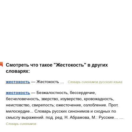
Смотреть что такое "Жестокость" в других
словарях:
жестокость
— Жестокость …
Словарь синонимов русского языка
жестокость
— Безжалостность, бессердечие,
бесчеловечность, зверство, изуверство, кровожадность,
неистовство, свирепость; ожесточение, озлобление. Прот.
милосердие... Словарь русских синонимов и сходных по
смыслу выражений. под. ред. Н. Абрамова, М.: Русские… …
Словарь синонимов