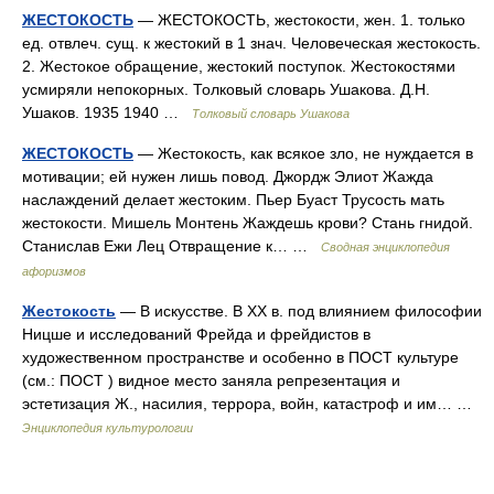
ЖЕСТОКОСТЬ
— ЖЕСТОКОСТЬ, жестокости, жен. 1. только
ед. отвлеч. сущ. к жестокий в 1 знач. Человеческая жестокость.
2. Жестокое обращение, жестокий поступок. Жестокостями
усмиряли непокорных. Толковый словарь Ушакова. Д.Н.
Ушаков. 1935 1940 …
Толковый словарь Ушакова
ЖЕСТОКОСТЬ
— Жестокость, как всякое зло, не нуждается в
мотивации; ей нужен лишь повод. Джордж Элиот Жажда
наслаждений делает жестоким. Пьер Буаст Трусость мать
жестокости. Мишель Монтень Жаждешь крови? Стань гнидой.
Станислав Ежи Лец Отвращение к… …
Сводная энциклопедия
афоризмов
Жестокость
— В искусстве. В XX в. под влиянием философии
Ницше и исследований Фрейда и фрейдистов в
художественном пространстве и особенно в ПОСТ культуре
(см.: ПОСТ ) видное место заняла репрезентация и
эстетизация Ж., насилия, террора, войн, катастроф и им… …
Энциклопедия культурологии