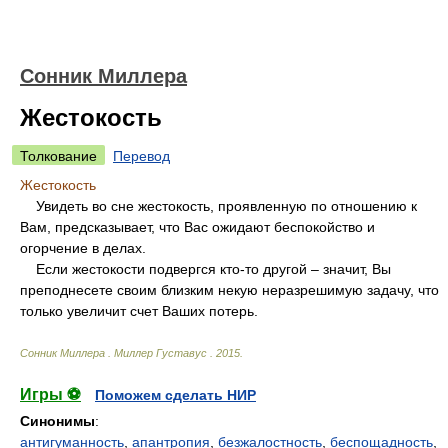
Сонник Миллера
Жестокость
Толкование
Перевод
Жестокость
Увидеть во сне жестокость, проявленную по отношению к
Вам, предсказывает, что Вас ожидают беспокойство и
огорчение в делах.
Если жестокости подвергся кто-то другой – значит, Вы
преподнесете своим близким некую неразрешимую задачу, что
только увеличит счет Ваших потерь.
Сонник Миллера
.
Миллер Густавус
.
2015
.
Игры ⚽
Поможем сделать НИР
Синонимы
:
антигуманность
,
апантропия
,
безжалостность
,
беспощадность
,